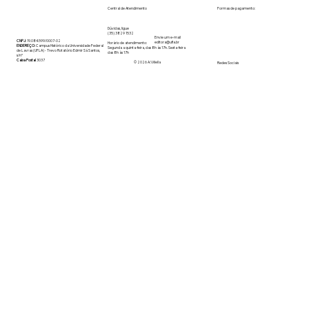
Central de Atendimento
Formas de pagamento:
Dúvidas, ligue
(35) 3829 1532
Envie um e-mail
CNPJ:
19.084.599/0007-02
editora@ufla.br
Horário de atendimento:
ENDEREÇO:
Campus Histórico da Universidade Federal
Segunda a quinta-feira, das 8h às 17h. Sexta-feira
de Lavras (UFLA) - Trevo Rotatório Edmir Sá Santos,
das 8h às 17h
s/n⁰
Caixa Postal
3037
© 2026 A.\Vilella
Redes Sociais